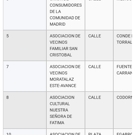
CONSUMIDORES
DE LA
COMUNIDAD DE
MADRID
5
ASOCIACION DE
CALLE
CONDE D
VECINOS
TORRAL
FAMILIAR SAN
CRISTOBAL
7
ASOCIACION DE
CALLE
FUENTE
VECINOS
CARRAN
MORATALAZ
ESTE-AVANCE
8
ASOCIACION
CALLE
CODORNI
CULTURAL
NUESTRA
SEÑORA DE
FATIMA
10
ASOCIACION DE
PLAZA
EGABRO